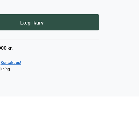
Læg i kurv
000 kr.
?
Kontakt os!
ækning