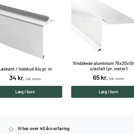
Vindskede aluminium 75x20x1
u/asfalt (pr. meter)
Løskant / Indskud Alu pr. m
65
kr.
34
kr.
inkl. moms
inkl. moms
Læg i kurv
Læg i kurv
Vi har over 40 års erfaring