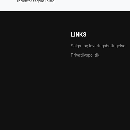
indenfor tagdækning
LINKS
Salgs- og leveringsbetingelser
Privatlivspolitik