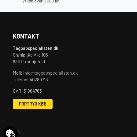
v/køb over 5.000 kr.
KONTAKT
Tagpapspecialisten.dk
Grønløkke Alle 106
8310 Tranbjerg J
Mail:
info@tagpapspecialisten.dk
Telefon: 40289713
CVR: 31864763
FORTRYD KØB