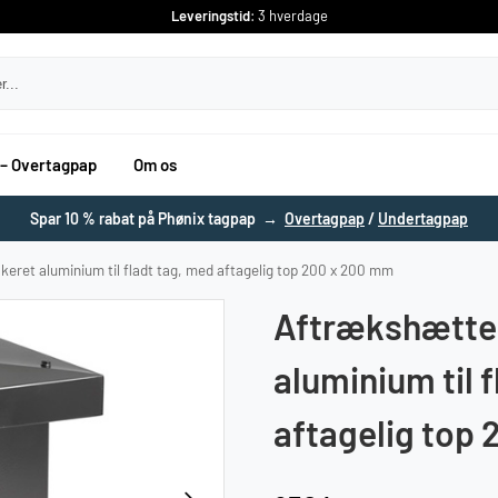
Leveringstid
: 3 hverdage
 – Overtagpap
Om os
Spar 10 % rabat på Phønix tagpap →
Overtagpap
/
Undertagpap
eret aluminium til fladt tag, med aftagelig top 200 x 200 mm
Aftrækshætte 
aluminium til 
aftagelig top