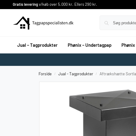
Gratis levering
v/køb over 5.000 kr. Ellers 290 kr.
Jual – Tagprodukter
Phønix – Undertagpap
Phønix
Forside
Jual - Tagprodukter
Aftrækshætte Sortlak
/
/