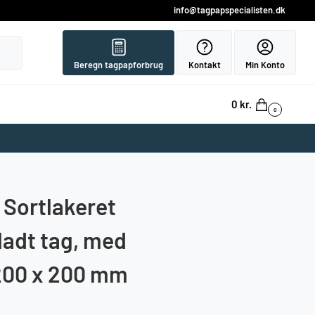
info@tagpapspecialisten.dk
Søg
Beregn tagpapforbrug
Kontakt
Min Konto
0
kr.
0
Sortlakeret
fladt tag, med
 200 x 200 mm