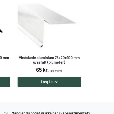
20 mm
Vindskede aluminium 75x20x100 mm
u/asfalt (pr. meter)
65
kr.
inkl. moms
Læg i kurv
Mangler du noget vi ikke har i varesortimentet?