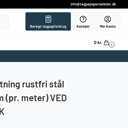
info@tagpapspecialisten.dk
Søg
Beregn tagpapforbrug
Kontakt
Min Konto
0
kr.
0
ning rustfri stål
m (pr. meter) VED
TK