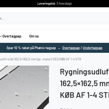
Leveringstid
: 3 hverdage
 – Overtagpap
Om os
Spar 10 % rabat på Phønix tagpap →
Overtagpap
/
Undertagpap
ustfri stål 162,5×162,5 mm (pr. meter) VED KØB AF 1-4 STK
Rygningsudluft
162,5×162,5 m
KØB AF 1-4 S