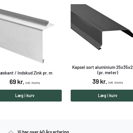
Kapsel sort aluminium 25x35x
(pr. meter)
øskant / Indskud Zink pr. m
39
kr.
69
kr.
inkl. moms
inkl. moms
Læg i kurv
Læg i kurv
Vi har over 40 års erfaring