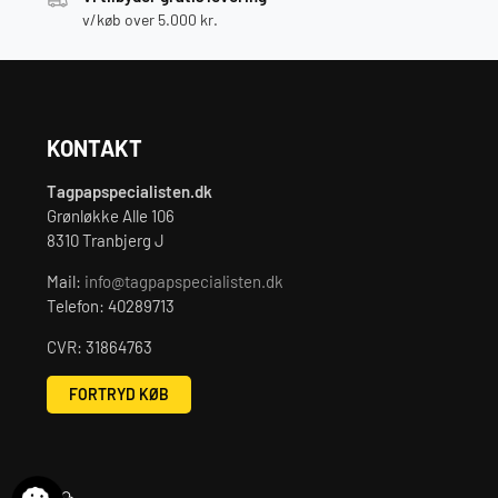
v/køb over 5.000 kr.
KONTAKT
Tagpapspecialisten.dk
Grønløkke Alle 106
8310 Tranbjerg J
Mail:
info@tagpapspecialisten.dk
Telefon: 40289713
CVR: 31864763
FORTRYD KØB