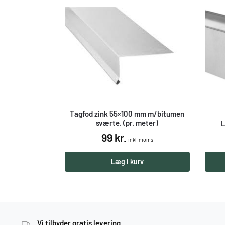
Tagfod zink 55×100 mm m/bitumen
sværte. (pr. meter)
L
99
kr.
inkl. moms
Læg i kurv
Vi tilbyder gratis levering