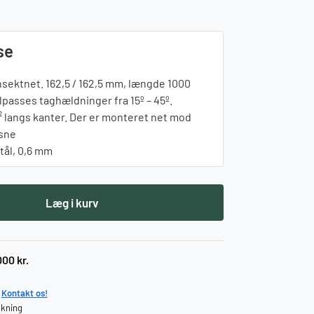
se
sektnet. 162,5 / 162,5 mm, længde 1000
passes taghældninger fra 15º – 45º.
² langs kanter. Der er monteret net mod
esne
tål, 0,6 mm
Læg i kurv
000 kr.
?
Kontakt os!
ækning