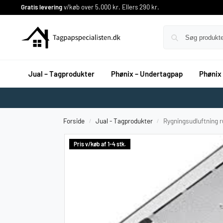
Gratis levering
v/køb over 5.000 kr. Ellers 290 kr.
Jual – Tagprodukter
Phønix – Undertagpap
Phønix
Forside
Jual - Tagprodukter
Rygningsudluftning r
/
/
Pris v/køb af 1-4 stk.