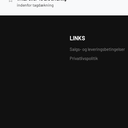
indenfor tagdækning
LINKS
Salgs- og leveringsbetingelser
Privatlivspolitik